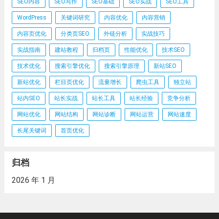
SEO内容
SEO写作
SEO基础
SEO实战
SEO工具
WordPress
关键词研究
内容优化
内容营销
内容页优化
分类页SEO
外链分析
实战技巧
实战指南
建站教程
归档页
性能优化
技术SEO
技术优化
搜索引擎优化
搜索引擎原理
新站SEO
新站优化
栏目页优化
流量增长
爬虫工具
独立站
站内SEO
站长实战
站长工具
站长经验
竞争分析
网站优化
网站结构
网站诊断
网站运营
网站速度
长尾关键词
首页优化
归档
2026 年 1 月