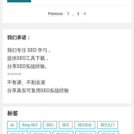
文
Previous
1
…
3
4
章
分
页
我们承诺：
我们专注 SEO 学习，
提供SEO工具下载，
分享SEO实战经验。
————
不售课、不割韭菜
分享真实可复用SEO实战经验
标签
AI
Bing SEO
GEO
SEO
SEO优化
SEO入门