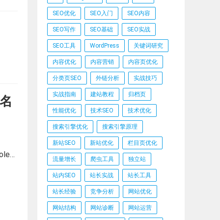
SEO优化
SEO入门
SEO内容
SEO写作
SEO基础
SEO实战
SEO工具
WordPress
关键词研究
内容优化
内容营销
内容页优化
分类页SEO
外链分析
实战技巧
实战指南
建站教程
归档页
排名
性能优化
技术SEO
技术优化
搜索引擎优化
搜索引擎原理
新站SEO
新站优化
栏目页优化
le…
流量增长
爬虫工具
独立站
站内SEO
站长实战
站长工具
站长经验
竞争分析
网站优化
网站结构
网站诊断
网站运营