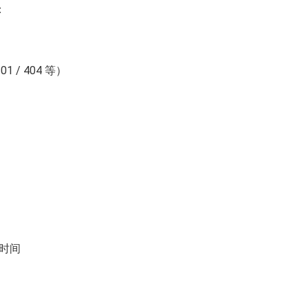
：
01 / 404 等）
时间