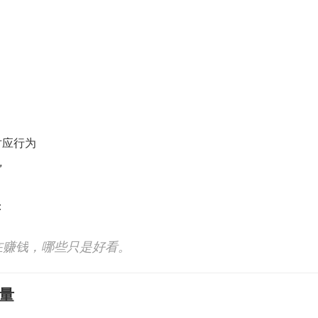
对应行为
”
：
在赚钱，哪些只是好看。
流量