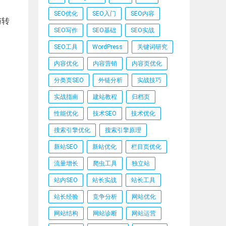
SEO优化
SEO入门
SEO内容
与转
SEO写作
SEO基础
SEO实战
SEO工具
WordPress
关键词研究
内容优化
内容营销
内容页优化
分类页SEO
外链分析
实战技巧
实战指南
建站教程
归档页
性能优化
技术SEO
技术优化
搜索引擎优化
搜索引擎原理
新站SEO
新站优化
栏目页优化
流量增长
爬虫工具
独立站
站内SEO
站长实战
站长工具
站长经验
竞争分析
网站优化
网站结构
网站诊断
网站运营