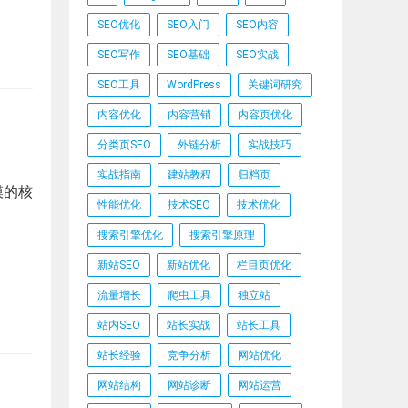
SEO优化
SEO入门
SEO内容
SEO写作
SEO基础
SEO实战
SEO工具
WordPress
关键词研究
内容优化
内容营销
内容页优化
分类页SEO
外链分析
实战技巧
实战指南
建站教程
归档页
模的核
性能优化
技术SEO
技术优化
搜索引擎优化
搜索引擎原理
新站SEO
新站优化
栏目页优化
流量增长
爬虫工具
独立站
站内SEO
站长实战
站长工具
站长经验
竞争分析
网站优化
网站结构
网站诊断
网站运营